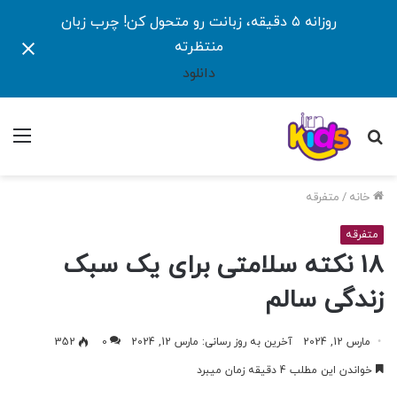
روزانه ۵ دقیقه، زبانت رو متحول کن! چرب زبان
منتظرته
دانلود
جستجو
منو
برای
خانه
/
متفرقه
متفرقه
18 نکته سلامتی برای یک سبک
زندگی سالم
مارس 12, 2024
آخرین به روز رسانی: مارس 12, 2024
0
352
خواندن این مطلب 4 دقیقه زمان میبرد