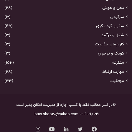
ذهن و هوش
(28)
سرگرمی
(16)
سفر و گردشگری
(45)
شغل و درآمد
(3)
کاریزما و جذابیت
(3)
کودک و نوجوان
(3)
متفرقه
(154)
مهارت ارتباط
(28)
موفقیت
(33)
©باز نشر مطالب فقط با کسب اجازه از مدیریت امکان پذیر است
02191098099 lotus.shop20@yahoo.com
فیس
توییتر
لینکدین
یوتیوب
اینستاگرام