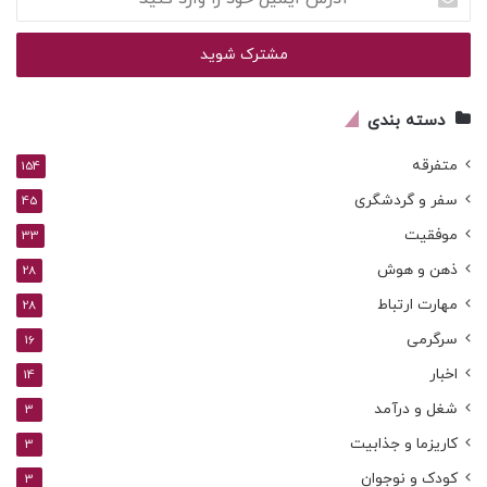
ایمیل
خود
را
وارد
کنید
دسته بندی
متفرقه
154
سفر و گردشگری
45
موفقیت
33
ذهن و هوش
28
مهارت ارتباط
28
سرگرمی
16
اخبار
14
شغل و درآمد
3
کاریزما و جذابیت
3
کودک و نوجوان
3