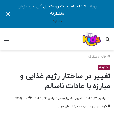
روزانه ۵ دقیقه، زبانت رو متحول کن! چرب زبان
منتظرته
دانلود
جستجو
منو
برای
خانه
/
متفرقه
متفرقه
تغییر در ساختار رژیم غذایی و
مبارزه با عادات ناسالم
نوامبر 24, 2024
آخرین به روز رسانی: نوامبر 24, 2024
0
216
خواندن این مطلب 6 دقیقه زمان میبرد