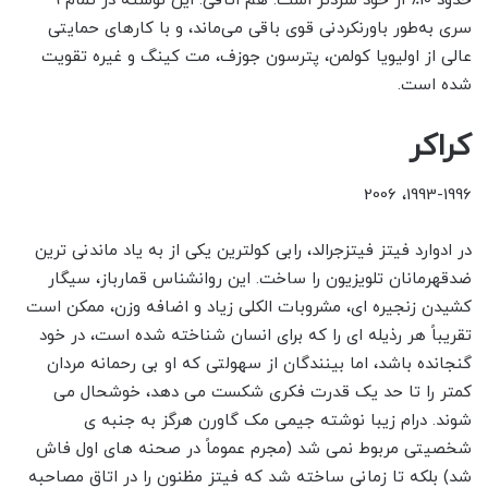
حدود 10٪ از خود سردتر است. هم اتاقی. این نوشته در تمام 9
سری به‌طور باورنکردنی قوی باقی می‌ماند، و با کارهای حمایتی
عالی از اولیویا کولمن، پترسون جوزف، مت کینگ و غیره تقویت
شده است.
کراکر
1993-1996، 2006
در ادوارد فیتز فیتزجرالد، رابی کولترین یکی از به یاد ماندنی ترین
ضدقهرمانان تلویزیون را ساخت. این روانشناس قمارباز، سیگار
کشیدن زنجیره ای، مشروبات الکلی زیاد و اضافه وزن، ممکن است
تقریباً هر رذیله ای را که برای انسان شناخته شده است، در خود
گنجانده باشد، اما بینندگان از سهولتی که او بی رحمانه مردان
کمتر را تا حد یک قدرت فکری شکست می دهد، خوشحال می
شوند. درام زیبا نوشته جیمی مک گاورن هرگز به جنبه ی
شخصیتی مربوط نمی شد (مجرم عموماً در صحنه های اول فاش
شد) بلکه تا زمانی ساخته شد که فیتز مظنون را در اتاق مصاحبه