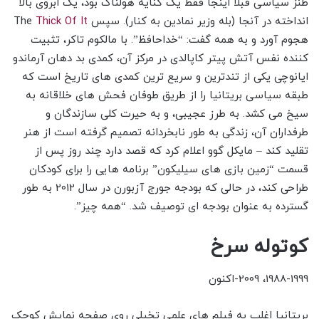
طنز سیاسی قبلاً اینجا فقط یک کنایه هولناک بود، یک ابروی بالا
انداخته در آنجا (بله وزیر نمادین به کنار). سپس The
Thick Of It
هجوم آورد و به همه گفت: “خداحافظ”. با مالکوم تاکر، تثبیت
کننده نفس آتش پیتر کاپالدی در مرکز آن، کمدی بد دهان آرماندو
ایانوچی یکی از تندترین و سریع ترین کمدی های تاریخ است که
طبقه سیاسی بریتانیا را از طریق طوفان فحش های خلاقانه به
سیخ می کشد. به طرز عجیبی، و به حیرت کلی سازندگان و
طرفداران آن، زندگی به طور نابخردانه تصمیم گرفته است از هنر
تقلید کند – مایکل گوو اعلام کرد که قصد دارد چند روز پس از
قسمت “زمین بازی های سیلیکون” برنامه هایی را برای کودکان
طراحی کند، در حالی که بودجه جورج آزبورن در سال 2012 به طور
گسترده به عنوان بودجه ای توصیف شد. “همه چیز”.
کوتوله سرخ
1988-1999، 2009-اکنون
بریتانیا اغلب به فیلم های علمی تخیلی روی صفحه نمایش کوچک