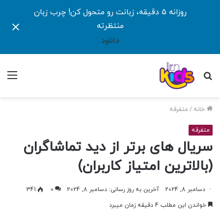
روزانه ۵ دقیقه، زبانت رو متحول کن! چرب زبان
منتظرته
دانلود
جستجو
منو
برای
خانه
/
متفرقه
متفرقه
سریال های برتر از دید تماشاگران
(بالاترین امتیاز کاربران)
دسامبر 8, 2024
آخرین به روز رسانی: دسامبر 8, 2024
0
341
خواندن این مطلب 4 دقیقه زمان میبرد