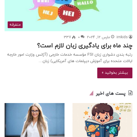
متفرقه
irnkids
مارس 12, 2024
0
337
چند ماه برای یادگیری زبان لازم است؟
رتبه بندی دشواری زبان FSI مؤسسه خدمات خارجی (آژانس وزارت امور خارجه
ایالات متحده برای آموزش دیپلمات های آمریکایی) زبان…
بیشتر بخوانید »
پست های اخیر