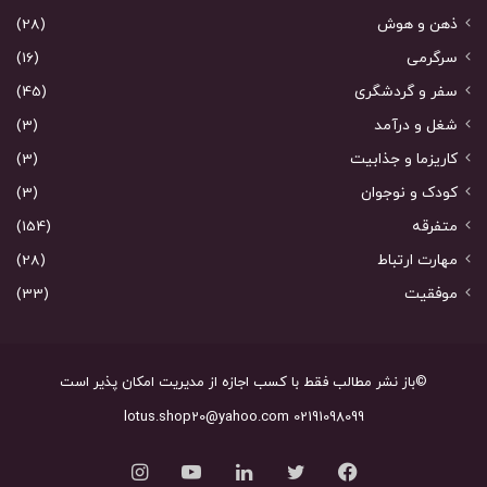
ذهن و هوش
(28)
سرگرمی
(16)
سفر و گردشگری
(45)
شغل و درآمد
(3)
کاریزما و جذابیت
(3)
کودک و نوجوان
(3)
متفرقه
(154)
مهارت ارتباط
(28)
موفقیت
(33)
©باز نشر مطالب فقط با کسب اجازه از مدیریت امکان پذیر است
02191098099 lotus.shop20@yahoo.com
فیس
توییتر
لینکدین
یوتیوب
اینستاگرام