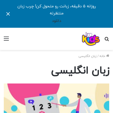
روزانه ۵ دقیقه، زبانت رو متحول کن! چرب زبان
منتظرته
دانلود
جستجو
منو
برای
خانه
/
زبان انگلیسی
زبان انگلیسی