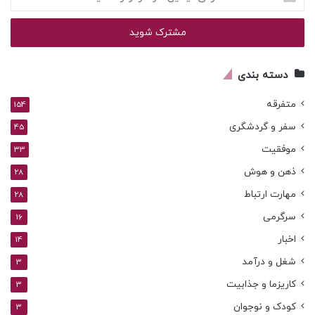
ایمیل
خود
را
وارد
کنید
دسته بندی
متفرقه
154
سفر و گردشگری
45
موفقیت
33
ذهن و هوش
28
مهارت ارتباط
28
سرگرمی
16
اخبار
14
شغل و درآمد
3
کاریزما و جذابیت
3
کودک و نوجوان
3