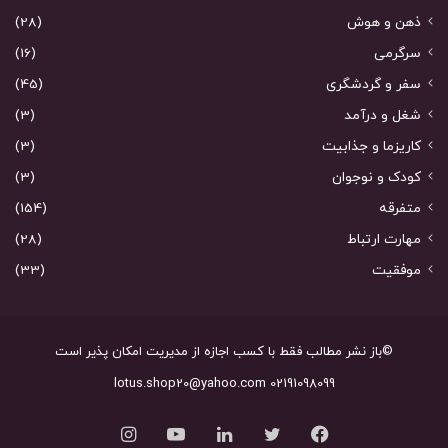
ذهن و هوش
(28)
سرگرمی
(16)
سفر و گردشگری
(45)
شغل و درآمد
(3)
کاریزما و جذابیت
(3)
کودک و نوجوان
(3)
متفرقه
(154)
مهارت ارتباط
(28)
موفقیت
(33)
©باز نشر مطالب فقط با کسب اجازه از مدیریت امکان پذیر است
02191098099 lotus.shop20@yahoo.com
فیس
توییتر
لینکدین
یوتیوب
اینستاگرام