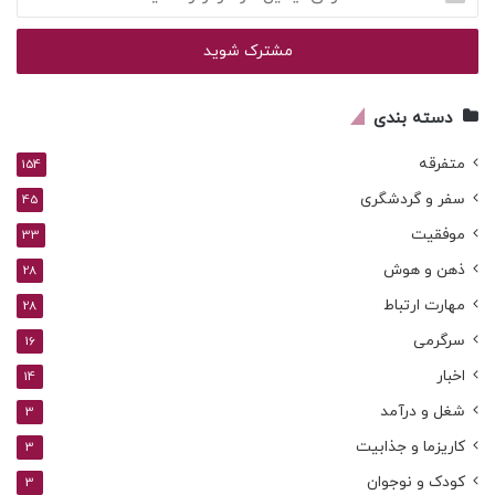
ایمیل
خود
را
وارد
کنید
دسته بندی
متفرقه
154
سفر و گردشگری
45
موفقیت
33
ذهن و هوش
28
مهارت ارتباط
28
سرگرمی
16
اخبار
14
شغل و درآمد
3
کاریزما و جذابیت
3
کودک و نوجوان
3