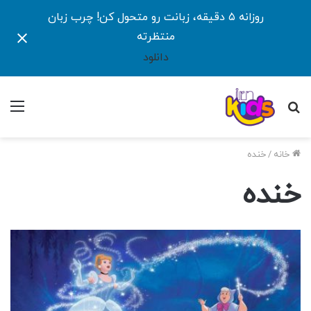
روزانه ۵ دقیقه، زبانت رو متحول کن! چرب زبان
منتظرته
دانلود
جستجو
منو
برای
خانه
/
خنده
خنده