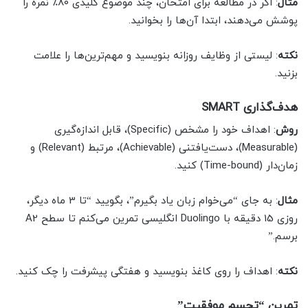
مثال
: اگر در مطالعه برای امتحان، چند موضوع کلیدی 80٪ نمره را
پوشش می‌دهند، ابتدا آن‌ها را بخوانید.
نکته
: لیستی از وظایف روزانه بنویسید و مهم‌ترین‌ها را علامت
بزنید.
هدف‌گذاری SMART
روش
: اهداف خود را مشخص (Specific)، قابل اندازه‌گیری
(Measurable)، دست‌یافتنی (Achievable)، مرتبط (Relevant) و
زمان‌دار (Time-bound) کنید.
مثال
: به جای “می‌خوام زبان یاد بگیرم”، بگویید “تا 3 ماه دیگر،
روزی 15 دقیقه با Duolingo انگلیسی تمرین می‌کنم تا سطح A2
برسم.”
نکته
: اهداف را روی کاغذ بنویسید و هفتگی پیشرفت را چک کنید.
تمرین “تجسم موفقیت”