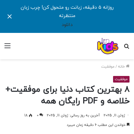
روزانه ۵ دقیقه، زبانت رو متحول کن! چرب زبان
منتظرته
دانلود
جستجو
منو
برای
خانه
/
موفقیت
موفقیت
8 بهترین کتاب دنیا برای موفقیت+
خلاصه و PDF رایگان همه
ژوئن 11, 2025
آخرین به روز رسانی: ژوئن 11, 2025
0
18
خواندن این مطلب 6 دقیقه زمان میبرد