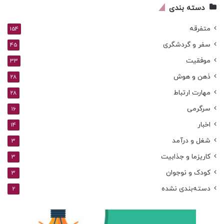
دسته بندی
متفرقه
154
سفر و گردشگری
45
موفقیت
33
ذهن و هوش
28
مهارت ارتباط
28
سرگرمی
16
اخبار
14
شغل و درآمد
3
کاریزما و جذابیت
3
کودک و نوجوان
3
دسته‌بندی نشده
2