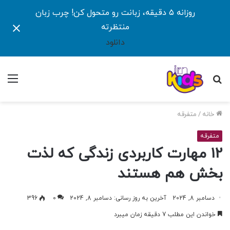
روزانه ۵ دقیقه، زبانت رو متحول کن! چرب زبان
منتظرته
دانلود
جستجو
منو
برای
خانه
/
متفرقه
متفرقه
12 مهارت کاربردی زندگی که لذت
بخش هم هستند
دسامبر 8, 2024
آخرین به روز رسانی: دسامبر 8, 2024
0
396
خواندن این مطلب 7 دقیقه زمان میبرد