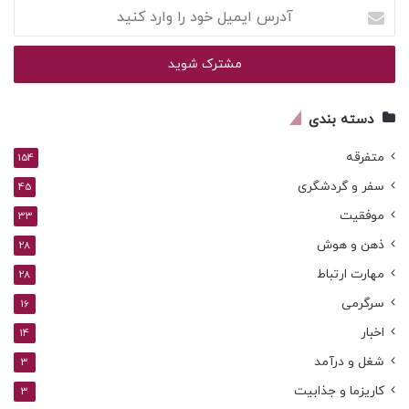
آدرس
ایمیل
خود
را
وارد
کنید
دسته بندی
متفرقه
154
سفر و گردشگری
45
موفقیت
33
ذهن و هوش
28
مهارت ارتباط
28
سرگرمی
16
اخبار
14
شغل و درآمد
3
کاریزما و جذابیت
3