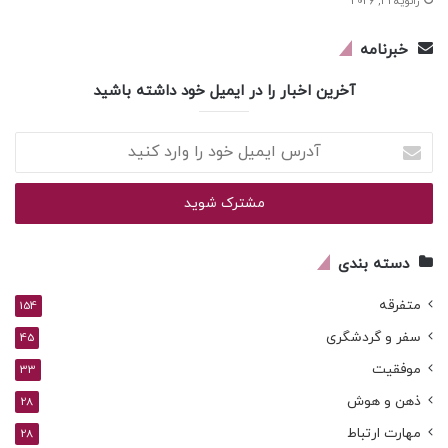
ژانویه 31, 2026
خبرنامه
آخرین اخبار را در ایمیل خود داشته باشید
آدرس
ایمیل
خود
را
وارد
کنید
دسته بندی
متفرقه
154
سفر و گردشگری
45
موفقیت
33
ذهن و هوش
28
مهارت ارتباط
28