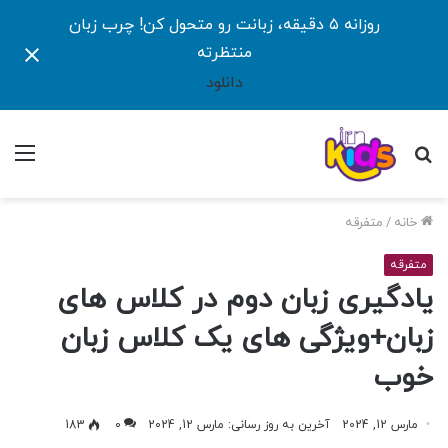
روزانه ۵ دقیقه، زبانت رو متحول کن! چرب زبان
منتظرته
دانلود
جستجو
منو
برای
خانه
/
متفرقه
متفرقه
یادگیری زبان دوم در کلاس های
زبان+ویژگی های یک کلاس زبان
خوب
مارس 12, 2024
آخرین به روز رسانی: مارس 12, 2024
0
183