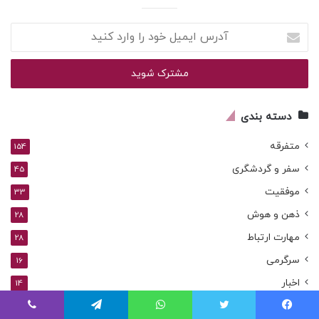
آدرس
ایمیل
خود
را
وارد
کنید
دسته بندی
متفرقه
154
سفر و گردشگری
45
موفقیت
33
ذهن و هوش
28
مهارت ارتباط
28
سرگرمی
16
اخبار
14
شغل و درآمد
3
یس بوک
توییتر
واتس آپ
تلگرام
وایبر