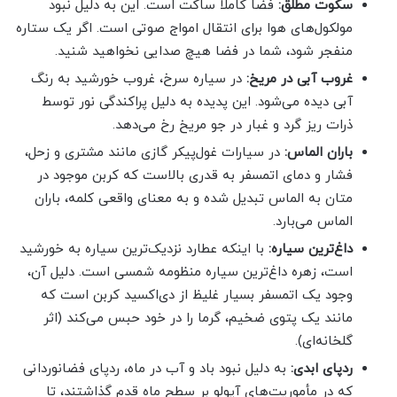
سکوت مطلق:
فضا کاملاً ساکت است. این به دلیل نبود
مولکول‌های هوا برای انتقال امواج صوتی است. اگر یک ستاره
منفجر شود، شما در فضا هیچ صدایی نخواهید شنید.
غروب آبی در مریخ:
در سیاره سرخ، غروب خورشید به رنگ
آبی دیده می‌شود. این پدیده به دلیل پراکندگی نور توسط
ذرات ریز گرد و غبار در جو مریخ رخ می‌دهد.
باران الماس:
در سیارات غول‌پیکر گازی مانند مشتری و زحل،
فشار و دمای اتمسفر به قدری بالاست که کربن موجود در
متان به الماس تبدیل شده و به معنای واقعی کلمه، باران
الماس می‌بارد.
داغ‌ترین سیاره:
با اینکه عطارد نزدیک‌ترین سیاره به خورشید
است، زهره داغ‌ترین سیاره منظومه شمسی است. دلیل آن،
وجود یک اتمسفر بسیار غلیظ از دی‌اکسید کربن است که
مانند یک پتوی ضخیم، گرما را در خود حبس می‌کند (اثر
گلخانه‌ای).
ردپای ابدی:
به دلیل نبود باد و آب در ماه، ردپای فضانوردانی
که در مأموریت‌های آپولو بر سطح ماه قدم گذاشتند، تا