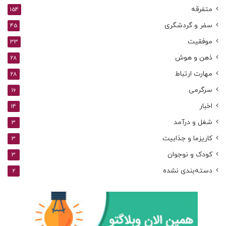
متفرقه
154
سفر و گردشگری
45
موفقیت
33
ذهن و هوش
28
مهارت ارتباط
28
سرگرمی
16
اخبار
14
شغل و درآمد
3
کاریزما و جذابیت
3
کودک و نوجوان
3
دسته‌بندی نشده
2