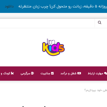
روزانه ۵ دقیقه، زبانت رو متحول کن! چرب زبان منتظرته
دانلود
جستجو
برای
مهارت ارتباط
شغل و درآمد
جذابیت
سرگرمی
کودک و ن
طی خود بپردازیم؟