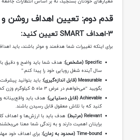
معیارهای خودتان بسنجید، نه بر اساس انتظارات جامعه یا
قدم دوم: تعیین اهداف روشن و ق
3-اهداف SMART تعیین کنید:
برای اینکه تغییرات شما هدفمند و موثر باشند، باید اهداف خود را به ص
Specific (مشخص):
هدف شما باید واضح و دقیق باشد
سال آینده شغل رویایی خود را پیدا کنم.”
Measurable (قابل اندازه‌گیری):
باید بتوانید پیشرفت خ
بگویید “می‌خواهم در عرض 3 ماه 5 کیلوگرم وزن کم کنم.”
Achievable (قابل دستیابی):
هدف باید واقع‌بینانه و
کنید که با تلاش معقول قابل رسیدن باشند.
Relevant (مرتبط):
هدف باید با ارزش‌ها و اهداف کلی
برایتان اهمیت دارند و به زندگی شما معنا می‌بخشند.
Time-bound (محدود به زمان):
برای اهداف خود مهلت 