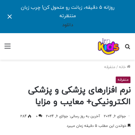
روزانه ۵ دقیقه، زبانت رو متحول کن! چرب زبان
منتظرته
دانلود
جستجو
منو
برای
خانه
/
متفرقه
متفرقه
نرم افزارهای پزشکی و پزشکی
الکترونیکی+ معایب و مزایا
جولای 6, 2024
آخرین به روز رسانی: جولای 6, 2024
0
284
خواندن این مطلب 5 دقیقه زمان میبرد