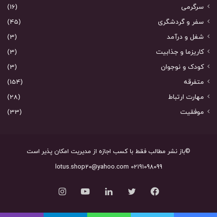
سرگرمی
(16)
سفر و گردشگری
(45)
شغل و درآمد
(3)
کاریزما و جذابیت
(3)
کودک و نوجوان
(3)
متفرقه
(154)
مهارت ارتباط
(28)
موفقیت
(33)
©باز نشر مطالب فقط با کسب اجازه از مدیریت امکان پذیر است
02191098099 lotus.shop20@yahoo.com
فیس
توییتر
لینکدین
یوتیوب
اینستاگرام
بوک