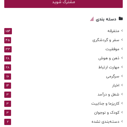
را
وارد
کنید
دسته بندی
متفرقه
154
سفر و گردشگری
45
موفقیت
33
ذهن و هوش
28
مهارت ارتباط
28
سرگرمی
16
اخبار
14
شغل و درآمد
3
کاریزما و جذابیت
3
کودک و نوجوان
3
دسته‌بندی نشده
2