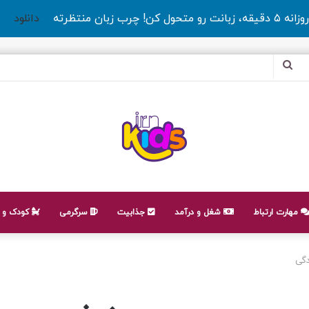
روزانه ۵ دقیقه، زبانت رو متحول کن! چرب زبان منتظرته
دانلود
جستجو
برای
مهارت ارتباط
شغل و درآمد
جذابیت
سرگرمی
کودک و ن
دگی