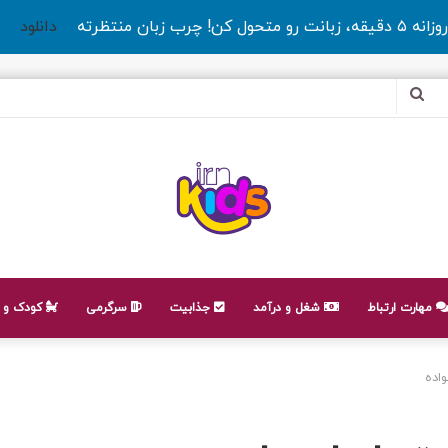
روزانه ۵ دقیقه، زبانت رو متحول کن! چرب زبان منتظرته
دانلود
جستجو
برای
مهارت ارتباط
شغل و درآمد
جذابیت
سرگرمی
کودک و ن
واده