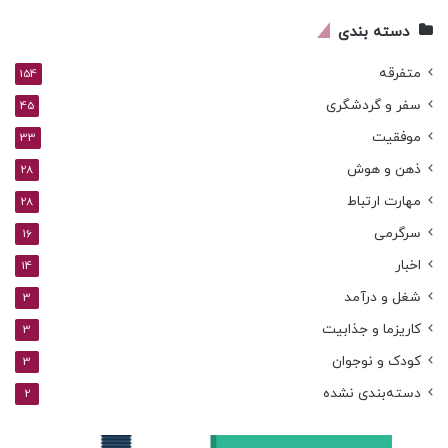
کنید
دسته بندی
متفرقه
154
سفر و گردشگری
45
موفقیت
33
ذهن و هوش
28
مهارت ارتباط
28
سرگرمی
16
اخبار
14
شغل و درآمد
3
کاریزما و جذابیت
3
کودک و نوجوان
3
دسته‌بندی نشده
2