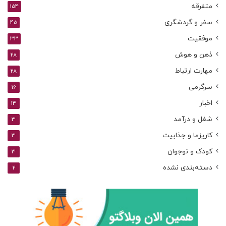
متفرقه
154
سفر و گردشگری
45
موفقیت
33
ذهن و هوش
28
مهارت ارتباط
28
سرگرمی
16
اخبار
14
شغل و درآمد
3
کاریزما و جذابیت
3
کودک و نوجوان
3
دسته‌بندی نشده
2