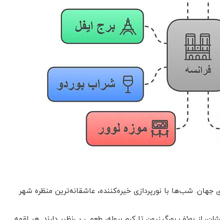
ی جهان. شب‌ها با نورپردازی خیره‌کننده، عاشقانه‌ترین منظره شهر
لن، از بوئف بورگینیون تا کرم بروله، طعمی بی‌نظیر دارند. هر لقمه