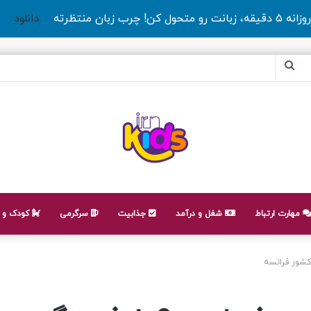
روزانه ۵ دقیقه، زبانت رو متحول کن! چرب زبان منتظرته
دانلود
جستجو
برای
مهارت ارتباط
شغل و درآمد
جذابیت
سرگرمی
کودک و ن