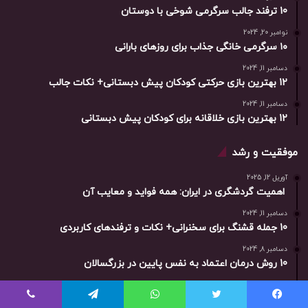
10 ترفند جالب سرگرمی شوخی با دوستان
نوامبر 20, 2024
۱۰ سرگرمی خانگی جذاب برای روزهای بارانی
دسامبر 11, 2024
12 بهترین بازی حرکتی کودکان پیش دبستانی+ نکات جالب
دسامبر 11, 2024
12 بهترین بازی خلاقانه برای کودکان پیش دبستانی
موفقیت و رشد
آوریل 12, 2025
اهمیت گردشگری در ایران: همه فواید و معایب آن
دسامبر 11, 2024
10 جمله قشنگ برای سخنرانی+ نکات و ترفندهای کاربردی
دسامبر 8, 2024
10 روش درمان اعتماد به نفس پایین در بزرگسالان
مارس 18, 2025
12 خطرناک ترین کشور جهان+ جدول کامل و آمار
یس بوک
توییتر
واتس آپ
تلگرام
وایبر