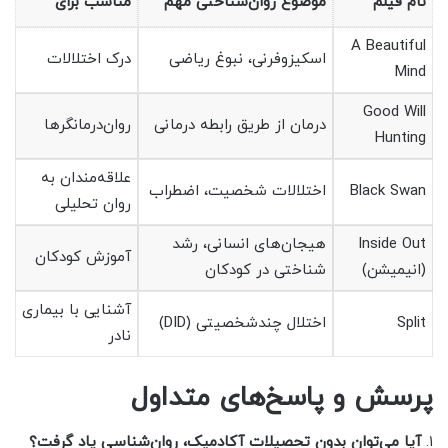
نام فیلم
موضوع روان‌شناختی مهم
مناسب برای
A Beautiful
اسکیزوفرنی، نبوغ ریاضی
درک اختلالات
Mind
Good Will
درمان از طریق رابطه درمانی
روان‌درمانگرها
Hunting
علاقه‌مندان به
Black Swan
اختلالات شخصیت، اضطراب
روان تحلیلی
Inside Out
هیجان‌های انسانی، رشد
آموزش کودکان
(انیمیشن)
شناختی در کودکان
آشنایی با بیماری
Split
اختلال چندشخصیتی (DID)
نادر
پرسش و پاسخ‌های متداول
۱.
آیا می‌توان بدون تحصیلات آکادمیک، روان‌شناسی یاد گرفت؟