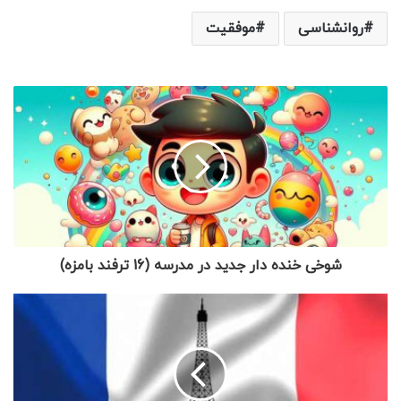
روانشناسی
موفقیت
شوخی خنده دار جدید در مدرسه (16 ترفند بامزه)