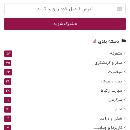
آدرس
ایمیل
خود
را
وارد
کنید
دسته بندی
متفرقه
154
سفر و گردشگری
45
موفقیت
33
ذهن و هوش
28
مهارت ارتباط
28
سرگرمی
16
اخبار
14
شغل و درآمد
3
کاریزما و جذابیت
3