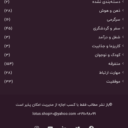
دسته‌بندی نشده
(2)
ذهن و هوش
(28)
سرگرمی
(16)
سفر و گردشگری
(45)
شغل و درآمد
(3)
کاریزما و جذابیت
(3)
کودک و نوجوان
(3)
متفرقه
(154)
مهارت ارتباط
(28)
موفقیت
(33)
©باز نشر مطالب فقط با کسب اجازه از مدیریت امکان پذیر است
02191098099 lotus.shop20@yahoo.com
فیس
توییتر
لینکدین
یوتیوب
اینستاگرام