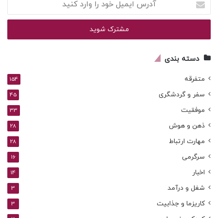
ایمیل
خود
را
وارد
کنید
دسته بندی
متفرقه
154
سفر و گردشگری
45
موفقیت
33
ذهن و هوش
28
مهارت ارتباط
28
سرگرمی
16
اخبار
14
شغل و درآمد
3
کاریزما و جذابیت
3