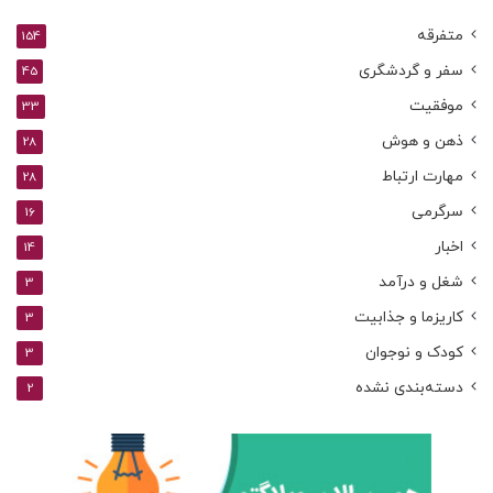
متفرقه
154
سفر و گردشگری
45
موفقیت
33
ذهن و هوش
28
مهارت ارتباط
28
سرگرمی
16
اخبار
14
شغل و درآمد
3
کاریزما و جذابیت
3
کودک و نوجوان
3
دسته‌بندی نشده
2