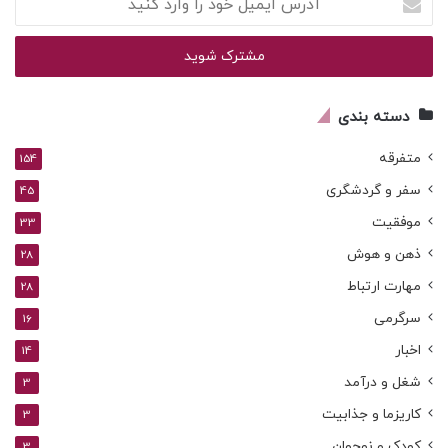
ایمیل
خود
را
وارد
کنید
دسته بندی
متفرقه
154
سفر و گردشگری
45
موفقیت
33
ذهن و هوش
28
مهارت ارتباط
28
سرگرمی
16
اخبار
14
شغل و درآمد
3
کاریزما و جذابیت
3
کودک و نوجوان
3