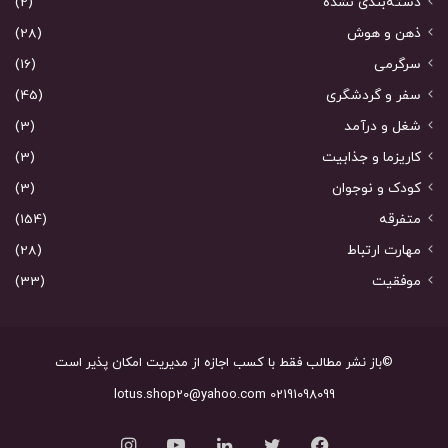
دسته‌بندی نشده
(2)
ذهن و هوش
(28)
سرگرمی
(16)
سفر و گردشگری
(45)
شغل و درآمد
(3)
کاریزما و جذابیت
(3)
کودک و نوجوان
(3)
متفرقه
(154)
مهارت ارتباط
(28)
موفقیت
(33)
©باز نشر مطالب فقط با کسب اجازه از مدیریت امکان پذیر است
02191098099 lotus.shop20@yahoo.com
فیس
توییتر
لینکدین
یوتیوب
اینستاگرام