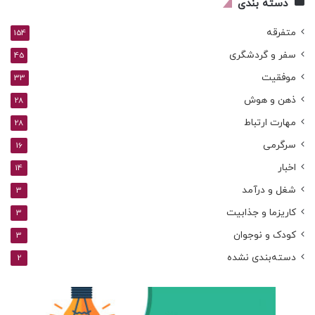
دسته بندی
متفرقه
154
سفر و گردشگری
45
موفقیت
33
ذهن و هوش
28
مهارت ارتباط
28
سرگرمی
16
اخبار
14
شغل و درآمد
3
کاریزما و جذابیت
3
کودک و نوجوان
3
دسته‌بندی نشده
2