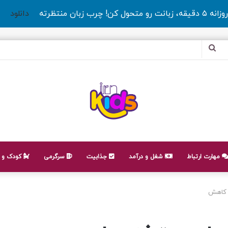
روزانه ۵ دقیقه، زبانت رو متحول کن! چرب زبان منتظرته
دانلود
جستجو
برای
مهارت ارتباط
شغل و درآمد
جذابیت
سرگرمی
کودک و ن
ی کاهش