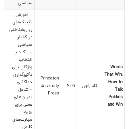
سیاسی
– آموزش
تکنیک‌های
روان‌شناختی
در گفتار
سیاسی
– تأکید بر
انتخاب
Words
واژگان برای
That Win:
تأثیرگذاری
Princeton
How to
حداکثری
تاد راجرز
۲۰۲۱
University
Talk
– شامل
Press
Politics
تمرین‌های
and Win
عملی برای
بهبود
مهارت‌های
کلامی