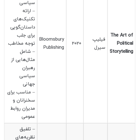
سیاسی
– ارائه
تکنیک‌های
داستان‌گویی
The Art of
برای جلب
فیلیپ
Bloomsbury
Political
۲۰۲۰
توجه مخاطب
سیرل
Publishing
Storytelling
– شامل
مثال‌هایی از
رهبران
سیاسی
جهانی
– مناسب برای
سخنرانان و
مدیران روابط
عمومی
– تلفیق
نظریه‌های