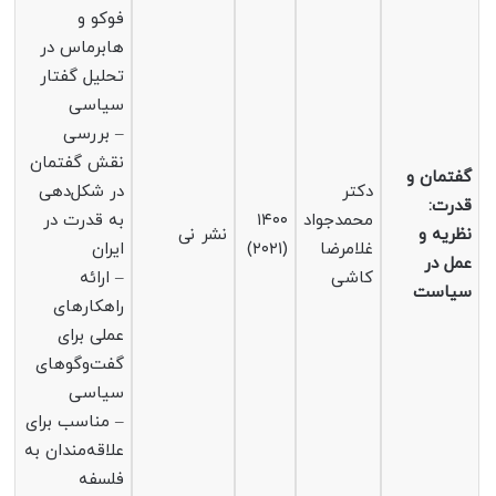
فوکو و
هابرماس در
تحلیل گفتار
سیاسی
– بررسی
نقش گفتمان
گفتمان و
دکتر
در شکل‌دهی
قدرت:
محمدجواد
۱۴۰۰
به قدرت در
نظریه و
نشر نی
غلامرضا
(۲۰۲۱)
ایران
عمل در
کاشی
– ارائه
سیاست
راهکارهای
عملی برای
گفت‌وگوهای
سیاسی
– مناسب برای
علاقه‌مندان به
فلسفه