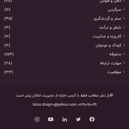
ذهن و هوش
(28)
سرگرمی
(16)
سفر و گردشگری
(45)
شغل و درآمد
(3)
کاریزما و جذابیت
(3)
کودک و نوجوان
(3)
متفرقه
(154)
مهارت ارتباط
(28)
موفقیت
(33)
©باز نشر مطالب فقط با کسب اجازه از مدیریت امکان پذیر است
02191098099 lotus.shop20@yahoo.com
فیس
توییتر
لینکدین
یوتیوب
اینستاگرام