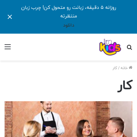
روزانه ۵ دقیقه، زبانت رو متحول کن! چرب زبان
منتظرته
دانلود
جستجو
منو
برای
خانه
/
کار
کار