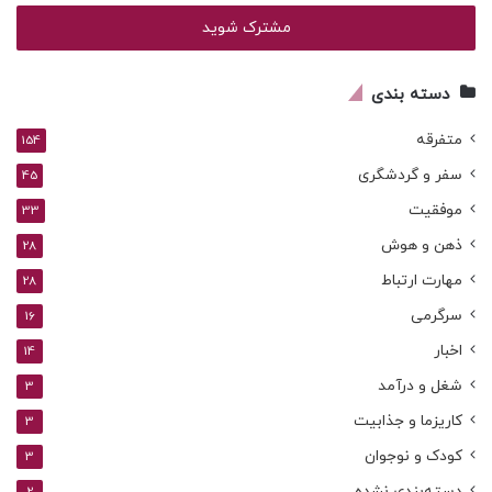
خود
را
وارد
کنید
دسته بندی
متفرقه
154
سفر و گردشگری
45
موفقیت
33
ذهن و هوش
28
مهارت ارتباط
28
سرگرمی
16
اخبار
14
شغل و درآمد
3
کاریزما و جذابیت
3
کودک و نوجوان
3
دسته‌بندی نشده