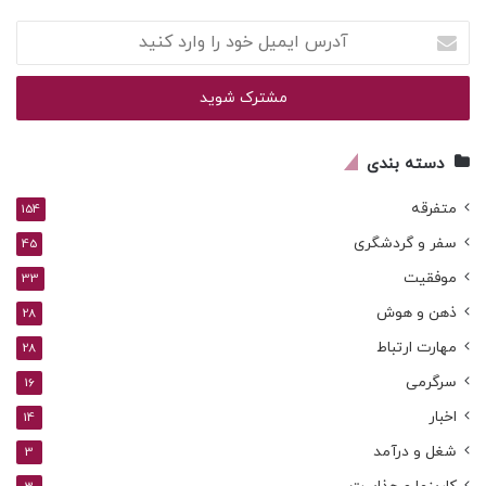
آدرس
ایمیل
خود
را
وارد
کنید
دسته بندی
متفرقه
154
سفر و گردشگری
45
موفقیت
33
ذهن و هوش
28
مهارت ارتباط
28
سرگرمی
16
اخبار
14
شغل و درآمد
3