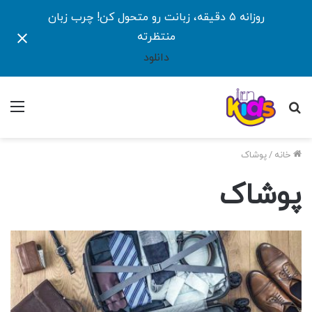
روزانه ۵ دقیقه، زبانت رو متحول کن! چرب زبان
منتظرته
دانلود
جستجو
منو
برای
خانه
/
پوشاک
پوشاک