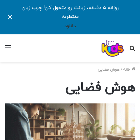
روزانه ۵ دقیقه، زبانت رو متحول کن! چرب زبان
منتظرته
دانلود
جستجو
منو
برای
خانه
/
هوش فضایی
هوش فضایی