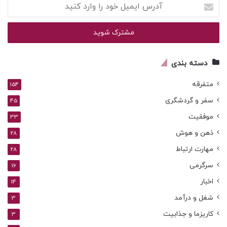
آدرس
ایمیل
خود
را
وارد
کنید
دسته بندی
متفرقه
154
سفر و گردشگری
45
موفقیت
33
ذهن و هوش
28
مهارت ارتباط
28
سرگرمی
16
اخبار
14
شغل و درآمد
3
کاریزما و جذابیت
3