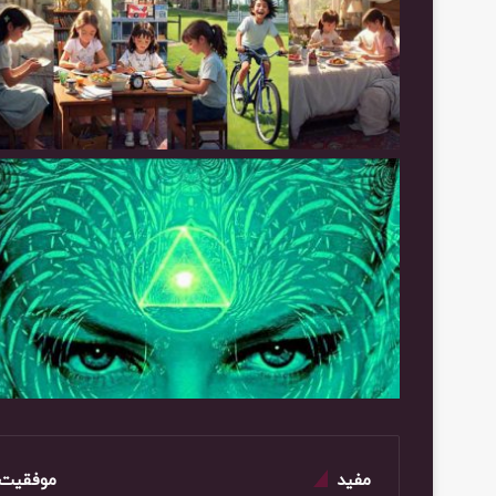
مفید
موفقیت 