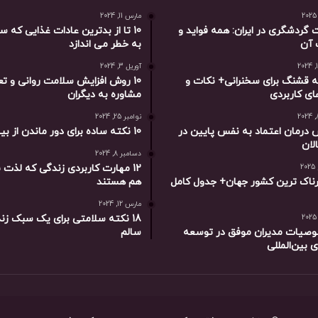
مارس 11, 2024
گردشگری در ایران: همه فواید و
10 تا از بدترین عادات غذایی که س
 آن
به خطر می اندازد
آوریل 3, 2024
مله قشنگ برای سخنرانی+ نکات و
10 روش افزایش سلامت روانی و ت
ای کاربردی
مشاوره به دیگران
نوامبر 25, 2024
وش درمان اعتماد به نفس پایین در
10 نکته ساده برای دور ماندن از بیماری ها
لان
دسامبر 8, 2024
12 مهارت کاربردی زندگی که لذت
طرناک ترین کشور جهان+ جدول کامل
هم هستند
مارس 12, 2024
18 نکته سلامتی برای یک سبک زن
صوصیات مدیران موفق در توسعه
سالم
ی بین‌المللی