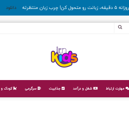
روزانه ۵ دقیقه، زبانت رو متحول کن! چرب زبان منتظرته
دانلود
جستجو
برای
مهارت ارتباط
شغل و درآمد
جذابیت
سرگرمی
کودک و ن