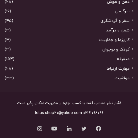
ذهن و هوش
(28)
سرگرمی
(16)
سفر و گردشگری
(45)
شغل و درآمد
(3)
کاریزما و جذابیت
(3)
کودک و نوجوان
(3)
متفرقه
(154)
مهارت ارتباط
(28)
موفقیت
(33)
©باز نشر مطالب فقط با کسب اجازه از مدیریت امکان پذیر است
02191098099 lotus.shop20@yahoo.com
فیس
توییتر
لینکدین
یوتیوب
اینستاگرام