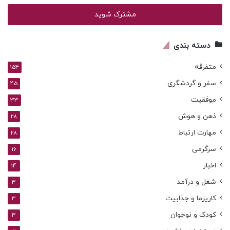
خود
را
وارد
کنید
دسته بندی
متفرقه
154
سفر و گردشگری
45
موفقیت
33
ذهن و هوش
28
مهارت ارتباط
28
سرگرمی
16
اخبار
14
شغل و درآمد
3
کاریزما و جذابیت
3
کودک و نوجوان
3