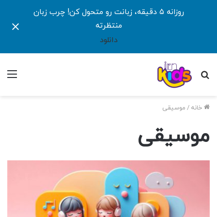
روزانه ۵ دقیقه، زبانت رو متحول کن! چرب زبان
منتظرته
دانلود
جستجو
منو
برای
خانه
/
موسیقی
موسیقی