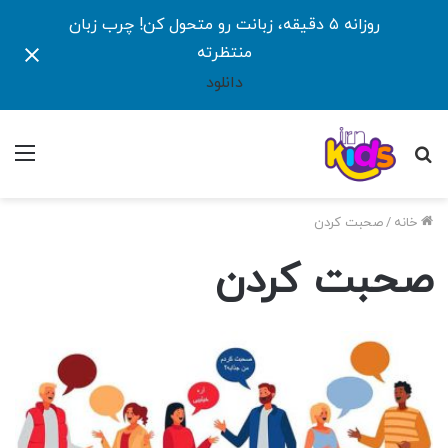
روزانه ۵ دقیقه، زبانت رو متحول کن! چرب زبان
منتظرته
دانلود
جستجو
منو
برای
خانه
/
صحبت کردن
صحبت کردن