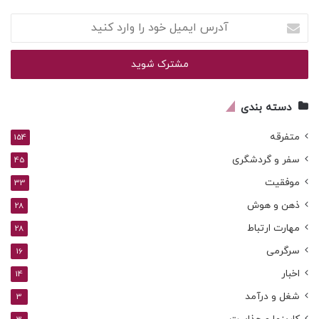
آدرس
ایمیل
خود
را
وارد
کنید
دسته بندی
متفرقه
154
سفر و گردشگری
45
موفقیت
33
ذهن و هوش
28
مهارت ارتباط
28
سرگرمی
16
اخبار
14
شغل و درآمد
3