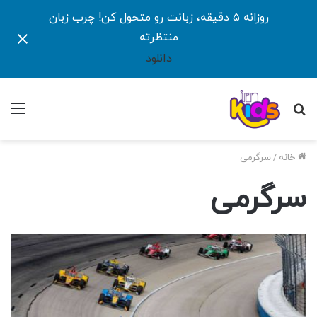
روزانه ۵ دقیقه، زبانت رو متحول کن! چرب زبان
منتظرته
دانلود
جستجو
منو
برای
خانه
/
سرگرمی
سرگرمی