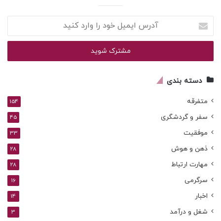
آدرس
ایمیل
خود
را
وارد
کنید
دسته بندی
متفرقه
154
سفر و گردشگری
45
موفقیت
33
ذهن و هوش
28
مهارت ارتباط
28
سرگرمی
16
اخبار
14
شغل و درآمد
3