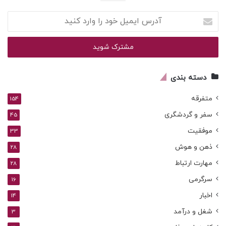
آدرس
ایمیل
خود
را
وارد
کنید
دسته بندی
متفرقه
154
سفر و گردشگری
45
موفقیت
33
ذهن و هوش
28
مهارت ارتباط
28
سرگرمی
16
اخبار
14
شغل و درآمد
3