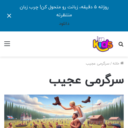
روزانه ۵ دقیقه، زبانت رو متحول کن! چرب زبان
منتظرته
دانلود
جستجو
منو
برای
خانه
/
سرگرمی عجیب
سرگرمی عجیب