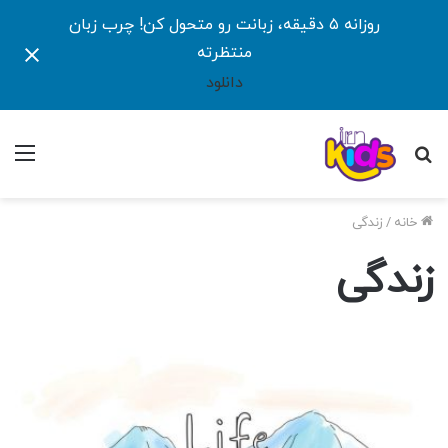
روزانه ۵ دقیقه، زبانت رو متحول کن! چرب زبان
منتظرته
دانلود
جستجو
منو
برای
خانه
/
زندگی
زندگی