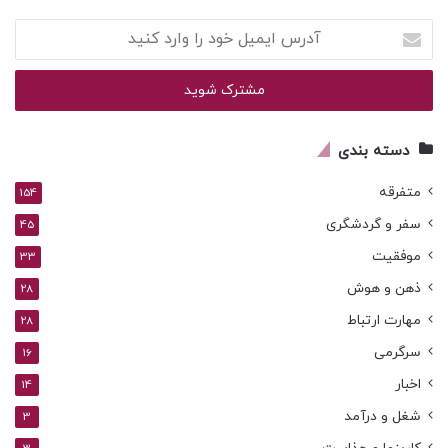
آدرس
ایمیل
خود
را
وارد
کنید
دسته بندی
متفرقه
154
سفر و گردشگری
45
موفقیت
33
ذهن و هوش
28
مهارت ارتباط
28
سرگرمی
16
اخبار
14
شغل و درآمد
3