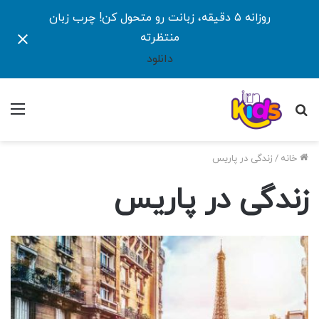
روزانه ۵ دقیقه، زبانت رو متحول کن! چرب زبان
منتظرته
دانلود
جستجو
منو
برای
خانه
/
زندگی در پاریس
زندگی در پاریس