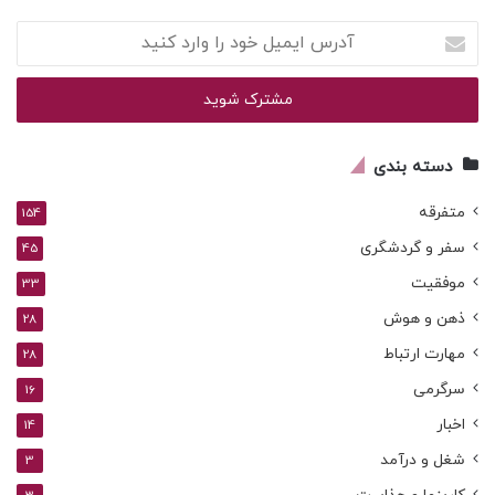
آدرس
ایمیل
خود
را
وارد
کنید
دسته بندی
متفرقه
154
سفر و گردشگری
45
موفقیت
33
ذهن و هوش
28
مهارت ارتباط
28
سرگرمی
16
اخبار
14
شغل و درآمد
3