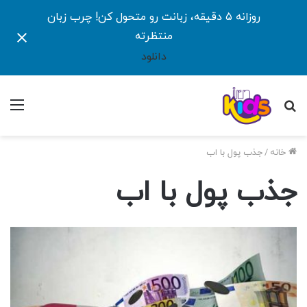
روزانه ۵ دقیقه، زبانت رو متحول کن! چرب زبان
منتظرته
دانلود
جستجو
منو
برای
خانه
/
جذب پول با اب
جذب پول با اب