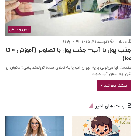
ذهن و هوش
irnkids
آگوست 31, 2025
0
61
جذب پول با آب+ جذب پول با تصاویر (آموزش 0 تا
100)
مقدمه: آیا می‌تونی با یه لیوان آب یا یه تابلوی ساده ثروتمند بشی؟ فکرش رو
بکن: یه لیوان آب جلوت…
بیشتر بخوانید »
پست های اخیر