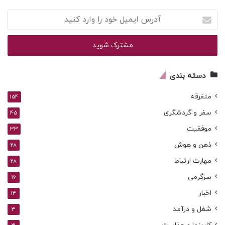
آدرس
ایمیل
خود
را
وارد
کنید
دسته بندی
متفرقه
154
سفر و گردشگری
45
موفقیت
33
ذهن و هوش
28
مهارت ارتباط
28
سرگرمی
16
اخبار
14
شغل و درآمد
3