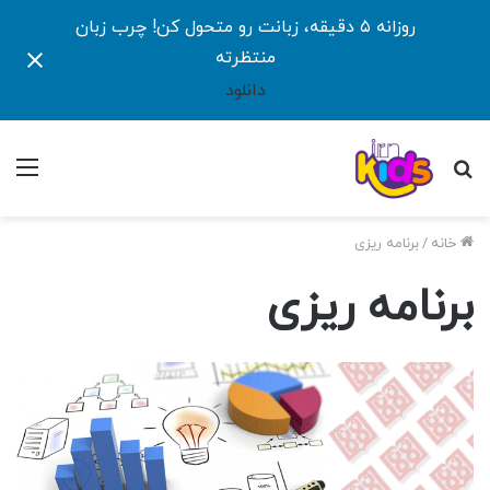
روزانه ۵ دقیقه، زبانت رو متحول کن! چرب زبان
منتظرته
دانلود
جستجو
منو
برای
خانه
/
برنامه ریزی
برنامه ریزی