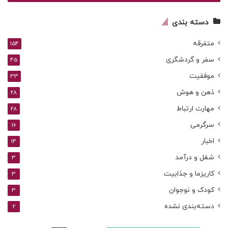
وارد
کنید
دسته بندی
متفرقه
154
سفر و گردشگری
45
موفقیت
33
ذهن و هوش
28
مهارت ارتباط
28
سرگرمی
16
اخبار
14
شغل و درآمد
3
کاریزما و جذابیت
3
کودک و نوجوان
3
دسته‌بندی نشده
2