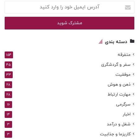
آدرس
ایمیل
خود
را
وارد
کنید
دسته بندی
متفرقه
154
سفر و گردشگری
45
موفقیت
33
ذهن و هوش
28
مهارت ارتباط
28
سرگرمی
16
اخبار
14
شغل و درآمد
3
کاریزما و جذابیت
3