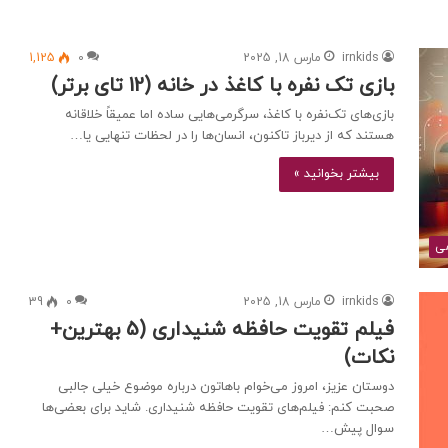
irnkids
مارس 18, 2025
0
1,125
بازی تک نفره با کاغذ در خانه (12 تای برتر)
بازی‌های تک‌نفره با کاغذ، سرگرمی‌هایی ساده اما عمیقاً خلاقانه
هستند که از دیرباز تاکنون، انسان‌ها را در لحظات تنهایی یا…
بیشتر بخوانید »
ی
irnkids
مارس 18, 2025
0
39
فیلم تقویت حافظه شنیداری (5 بهترین+
نکات)
دوستان عزیز، امروز می‌خوام باهاتون درباره موضوع خیلی جالبی
صحبت کنم: فیلم‌های تقویت حافظه شنیداری. شاید برای بعضی‌ها
سوال پیش…