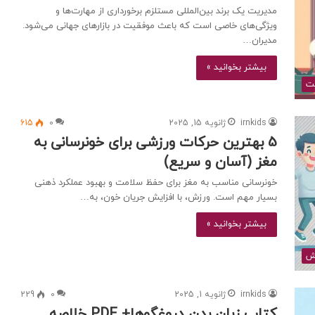
مدیریت یک برند بین‌المللی مستلزم برخورداری از مهارت‌ها و
ویژگی‌های خاصی است که باعث موفقیت در بازارهای جهانی می‌شود.
مدیران…
بیشتر بخوانید »
ت
irnkids
ژانویه 15, 2025
0
615
5 بهترین حرکات ورزشی برای خونرسانی به
مغز (آسان و سریع)
خونرسانی مناسب به مغز برای حفظ سلامت و بهبود عملکرد ذهنی
بسیار مهم است. ورزش، با افزایش جریان خون، به…
بیشتر بخوانید »
ش
irnkids
ژانویه 1, 2025
0
229
کتاب زبان بدن دروغگوها+ PDF خلاصه