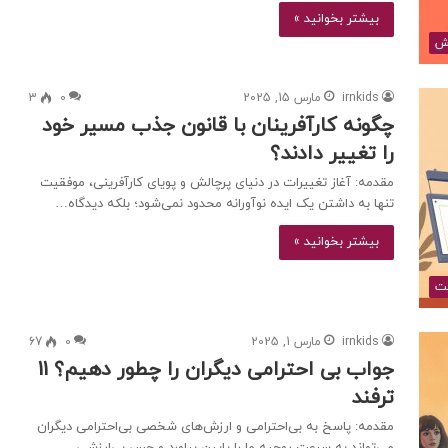
بیشتر بخوانید »
ش
irnkids
مارس 15, 2025
0
3
چگونه کارآفرینان با قانون جذب مسیر خود
را تغییر دادند؟
مقدمه: آغاز تغییرات در دنیای پرچالش و پویای کارآفرینی، موفقیت
تنها به داشتن یک ایده نوآورانه محدود نمی‌شود؛ بلکه دیدگاه…
بیشتر بخوانید »
ت
irnkids
مارس 1, 2025
0
67
جواب بی احترامی دیگران را چطور دهیم؟ 11
ترفند
مقدمه: پاسخ به بی‌احترامی و ارزش‌های شخصی بی‌احترامی دیگران
می‌تواند به سرعت روحیه ما را پایین بیاورد و حس بی‌ارزشی…