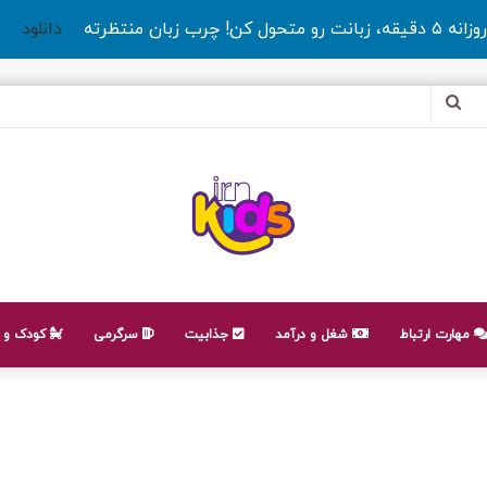
روزانه ۵ دقیقه، زبانت رو متحول کن! چرب زبان منتظرته
دانلود
جستجو
برای
مهارت ارتباط
شغل و درآمد
جذابیت
سرگرمی
کودک و ن