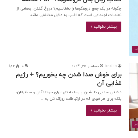
چگونه در یک جمع دروغگوها را بشناسیم؟ دروغ گفتن، بخشی از
تعاملات اجتماعی است که اغلب به دلایل مختلفی مانند…
بیشتر بخوانید »
اط
irnkids
دسامبر 25, 2024
0
182
برای خوش صدا شدن چه بخوریم؟ + رژیم
غذایی آن
داشتن صدایی دلنشین و رسا نه تنها برای خوانندگان و سخنرانان،
بلکه برای هر فردی که در ارتباطات روزانه‌اش به…
بیشتر بخوانید »
اط