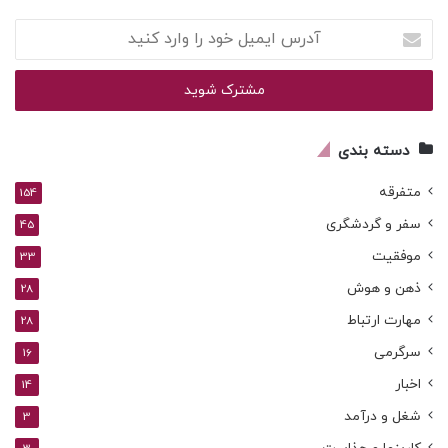
آدرس
ایمیل
خود
را
وارد
کنید
دسته بندی
متفرقه
154
سفر و گردشگری
45
موفقیت
33
ذهن و هوش
28
مهارت ارتباط
28
سرگرمی
16
اخبار
14
شغل و درآمد
3