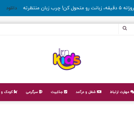
روزانه ۵ دقیقه، زبانت رو متحول کن! چرب زبان منتظرته
دانلود
جستجو
برای
مهارت ارتباط
شغل و درآمد
جذابیت
سرگرمی
کودک و ن