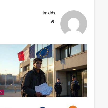
irnkids
وبسایت
اخب