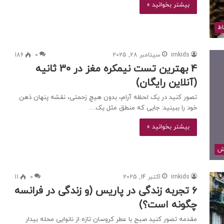
بیشتر بخوانید »
اط
irnkids
سپتامبر 28, 2025
0
186
4 بهترین تست نیمکره مغز در 30 ثانیه
(آنلاین رایگان)
تصور کنید در یک لحظه آرام، بدون هیچ زحمتی، نقشه پنهان ذهن
خود را ببینید: جایی که منطق مثل یک…
بیشتر بخوانید »
ش
irnkids
اکتبر 14, 2025
0
11
۶ تجربه زندگی در پاریس (و زندگی در فرانسه
چگونه است؟)
مقدمه تصور کنید صبح با عطر کروسان تازه از نانوایی محله بیدار